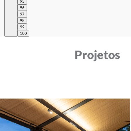
95
96
97
98
99
100
Projetos