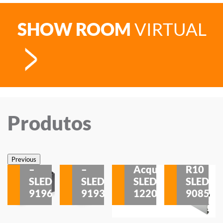
SHOW ROOM
VIRTUAL
Produtos
Veneza
Veneza
Sobrepor
Sobrepor
Potenza
Rodapé
Previous
–
–
Acqua
R10
etores
SLED
SLED
SLED
SLED
is
9196
9193
1220
9085