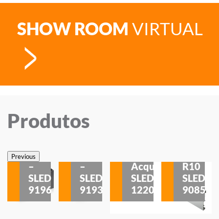
SHOW ROOM
VIRTUAL
Produtos
Veneza
Veneza
Sobrepor
Sobrepor
Potenza
Rodapé
Previous
–
–
Acqua
R10
etores
SLED
SLED
SLED
SLED
is
9196
9193
1220
9085