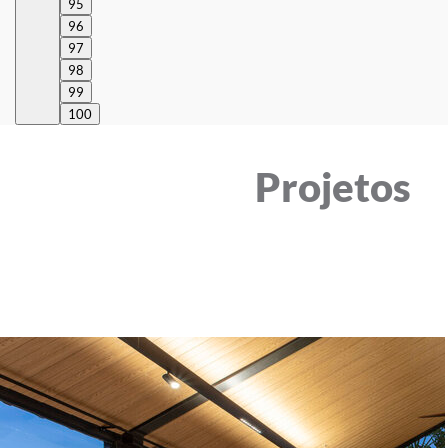
95
96
97
98
99
100
Projetos