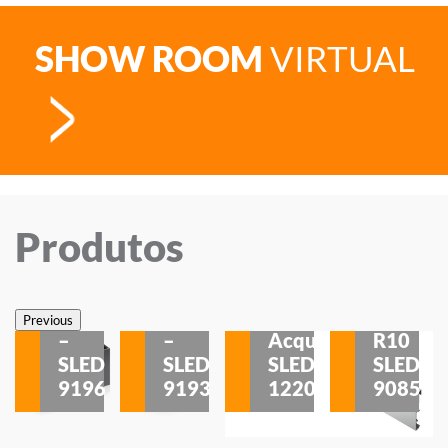
SHOW ROOM
VIRTUAL
Produtos
Veneza
Veneza
Sobrepor
Sobrepor
Potenza
Rodapé
Previous
–
–
Acqua
R10
etores
SLED
SLED
SLED
SLED
is
9196
9193
1220
9085