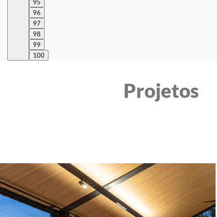
95
96
97
98
99
100
Projetos