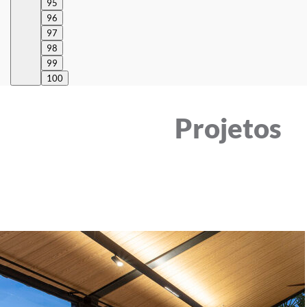
95
96
97
98
99
100
Projetos