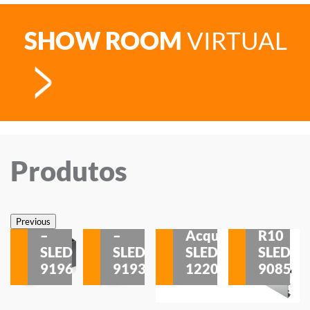
SHOW ROOM
VIRTUAL
Produtos
Veneza
Veneza
Sobrepor
Sobrepor
Potenza
Rodapé
Previous
–
–
Acqua
R10
etores
SLED
SLED
SLED
SLED
is
9196
9193
1220
9085